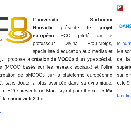
L’
université Sorbonne
Nouvelle
présente le
projet
européen ECO,
piloté par le
professeur Divina Frau-Meigs,
le num
spécialiste d’éducation aux médias et
Maison
g. Il propose la
création de MOOCs
d’un type spécial,
de la
 (MOOC basés sur les réseaux sociaux) et l’offre
supéri
 création de sMOOCs sur la plateforme européenne
sur le
sans doute la plus avancée dans sa dynamique.
et le 
dre ECO présente un Mooc ayant pour thème : «
Ma
Lire la 
 la sauce web 2.0 »
.
.