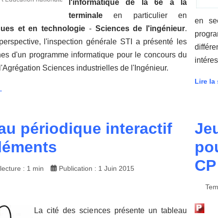
l'informatique de la 6e à la
terminale
en particulier en
en sec
ues et en technologie
-
Sciences de l'ingénieur
.
progr
perspective, l'inspection générale STI a présenté les
différ
nes d'un programme informatique pour le concours du
intére
l'Agrégation Sciences industrielles de l'Ingénieur.
Lire la 
.
au périodique interactif
Je
léments
pou
CP 
ecture : 1 min
Publication : 1 Juin 2015
Tem
La cité des sciences présente un tableau