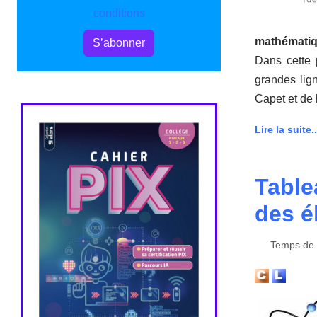
conditions
mathématiq
S’abonner
Dans cette 
grandes lig
Capet et de 
Lire la suite..
Table
des é
Temps de l