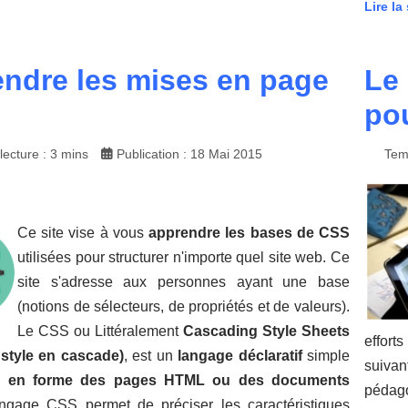
Lire la 
ndre les mises en page
Le
pou
ecture : 3 mins
Publication : 18 Mai 2015
Tem
Ce site vise à vous
apprendre les bases de CSS
utilisées pour structurer n'importe quel site web. Ce
site s'adresse aux personnes ayant une base
(notions de sélecteurs, de propriétés et de valeurs).
Le CSS ou Littéralement
Cascading Style Sheets
effort
e style en cascade)
, est un
langage déclaratif
simple
suivan
e en forme des pages HTML ou des documents
pédago
angage CSS permet de préciser les caractéristiques