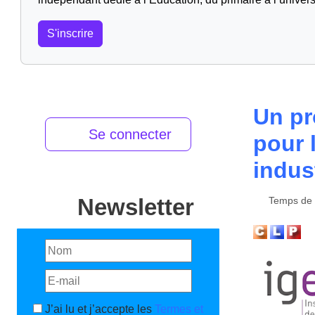
S'inscrire
Un pr
Se connecter
pour 
indust
Newsletter
Temps de l
J’ai lu et j’accepte les
Termes et