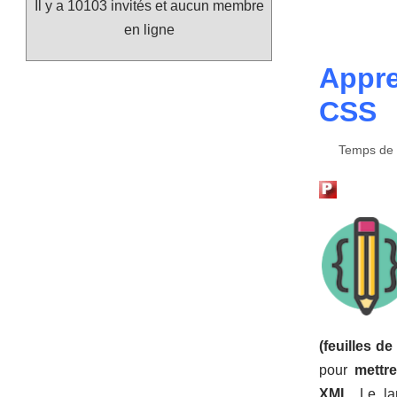
Il y a 10103 invités et aucun membre
en ligne
Appre
CSS
Temps de l
(feuilles d
pour
mettr
XML
. Le l