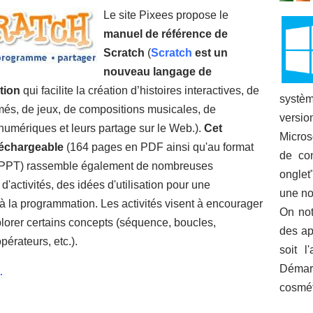
Le site Pixees propose le
manuel de référence de
Scratch
(
Scratch
est un
nouveau langage de
tion
qui facilite la création d’histoires interactives, de
systèm
més, de jeux, de compositions musicales, de
versi
numériques et leurs partage sur le Web.).
Cet
Micros
léchargeable
(164 pages en PDF ainsi qu'au format
de con
 PPT) rassemble également de nombreuses
onglet
d'activités, des idées d'utilisation pour une
une no
 à la programmation. Les activités visent à encourager
On not
plorer certains concepts (séquence, boucles,
des ap
pérateurs, etc.).
soit l
Démar
.
cosmét