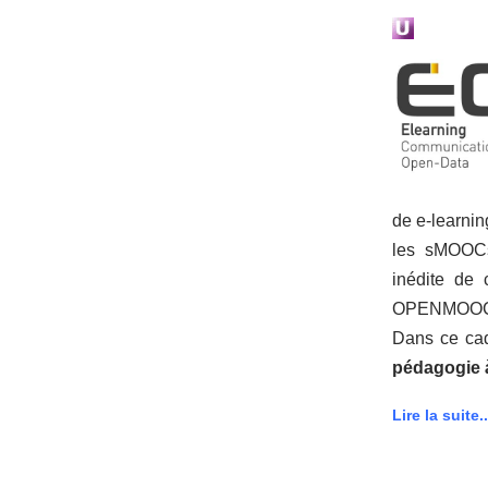
de e-learnin
les sMOOCs
inédite de
OPENMOOC, 
Dans ce ca
pédagogie à
Lire la suite..