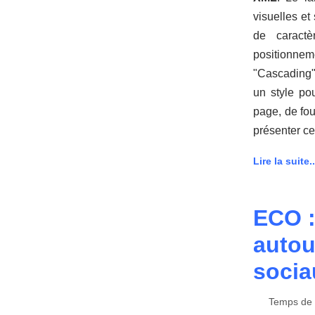
visuelles et
de caractè
positionne
"Cascading" 
un style po
page, de fou
présenter ce
Lire la suite..
ECO :
autou
socia
Temps de l