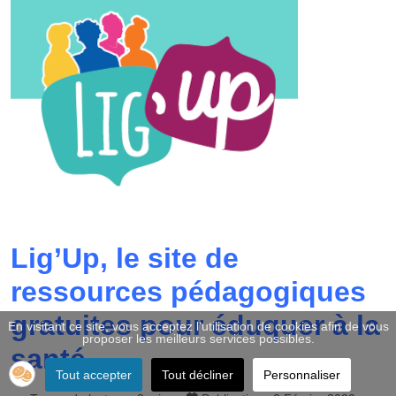
Lig’Up, le site de
ressources pédagogiques
gratuites pour éduquer à la
En visitant ce site, vous acceptez l'utilisation de cookies afin de vous
proposer les meilleurs services possibles.
santé
Tout accepter
Tout décliner
Personnaliser