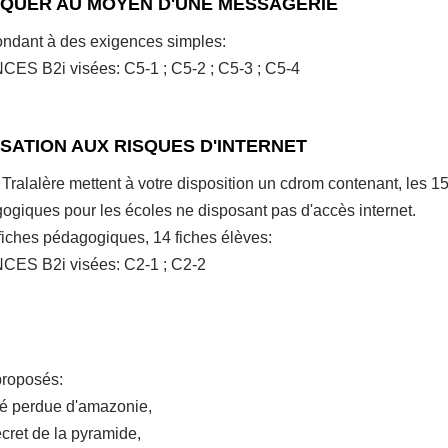
QUER AU MOYEN D'UNE MESSAGERIE
ondant à des exigences simples:
 B2i visées: C5-1 ; C5-2 ; C5-3 ; C5-4
ISATION AUX RISQUES D'INTERNET
 Tralalère mettent à votre disposition un cdrom contenant, les 15 
ogiques pour les écoles ne disposant pas d'accès internet.
 fiches pédagogiques, 14 fiches élèves:
S B2i visées: C2-1 ; C2-2
proposés:
té perdue d'amazonie,
cret de la pyramide,