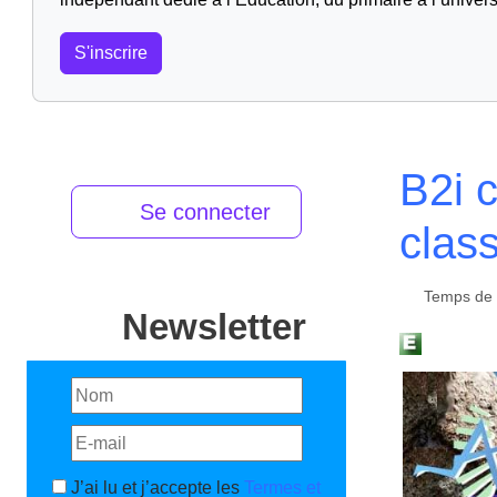
S'inscrire
B2i c
Se connecter
clas
Temps de l
Newsletter
J’ai lu et j’accepte les
Termes et