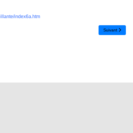
illante/index6a.htm
 B2i collège
Article suivant
Suivant