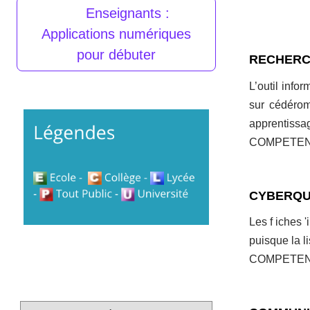
Enseignants :
Applications numériques
pour débuter
RECHERC
L’outil info
sur cédérom
apprentissa
COMPETENCES
CYBERQUET
Les f iches 
puisque la li
COMPETENCES 