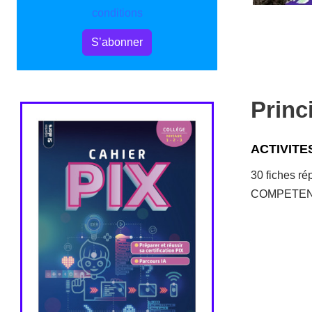
conditions
S’abonner
Princ
ACTIVITE
30 fiches ré
COMPETENCES