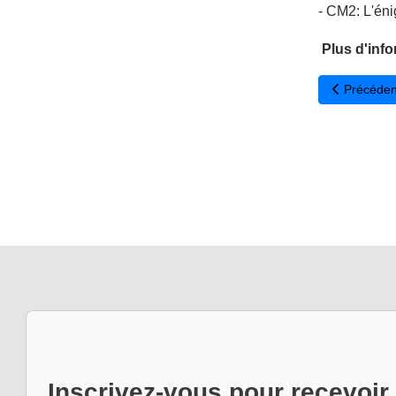
- CM2: L'én
Plus d'info
Article pré
Précéden
Inscrivez-vous pour recevoir