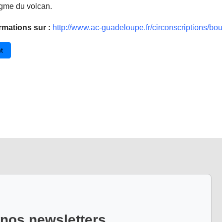
igme du volcan.
rmations sur :
http://www.ac-guadeloupe.fr/circonscriptions/bou
cédent : Rénovation des référentiels de compétences du B2i école et du
t
 nos newsletters.