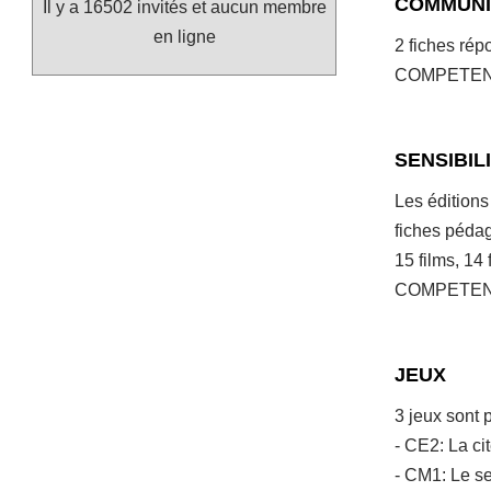
COMMUNI
Il y a 16502 invités et aucun membre
en ligne
2 fiches rép
COMPETENCES
SENSIBIL
Les éditions
fiches pédag
15 films, 14
COMPETENCE
JEUX
3 jeux sont 
- CE2: La ci
- CM1: Le se