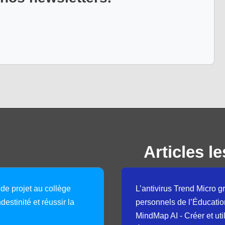
Articles le
 de projet au collège
L’antivirus Trend Micro gr
destinité et réussir la
personnels de l’Éducatio
MindMap AI - Créer et uti