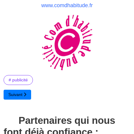
www.comdhabitude.fr
# publicité
Article suivant : Presse Kit
Suivant
Partenaires qui nous
font déjà confiance :