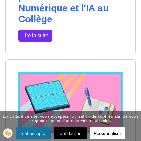
Numérique et l'IA au
Collège
Lire la suite
En visitant ce site, vous acceptez l'utilisation de cookies afin de vous
proposer les meilleurs services possibles.
Tout accepter
Tout décliner
Personnaliser