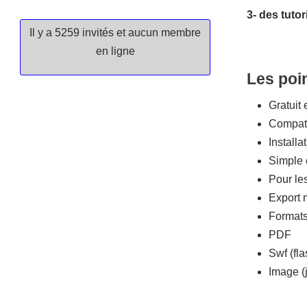
3- des tuto
Il y a 5259 invités et aucun membre
en ligne
Les poi
Gratuit e
Compati
Installa
Simple e
Pour le
Export 
Format
PDF
Swf (fla
Image (j