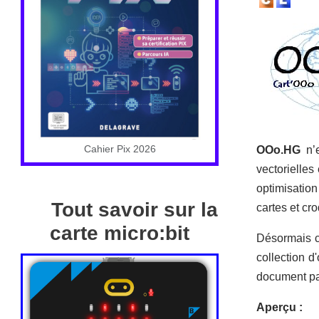
Cahier Pix 2026
OOo.HG
n’e
vectorielles 
optimisation
Tout savoir sur la
cartes et cr
carte micro:bit
Désormais c
collection d
document par 
Aperçu :