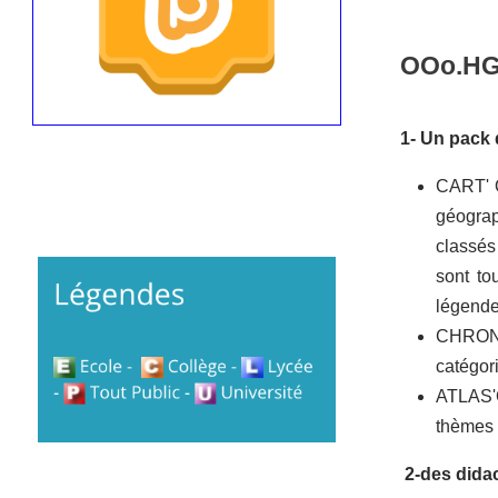
OOo.HG
1- Un pack 
CART' O
géograp
classés 
sont to
légende
CHRON' 
catégori
ATLAS'O
thèmes 
2-des didac