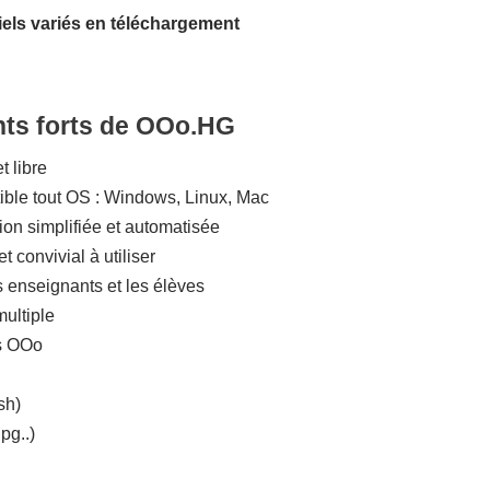
riels variés en téléchargement
nts forts de OOo.HG
t libre
ble tout OS : Windows, Linux, Mac
tion simplifiée et automatisée
t convivial à utiliser
s enseignants et les élèves
multiple
s OOo
sh)
pg..)