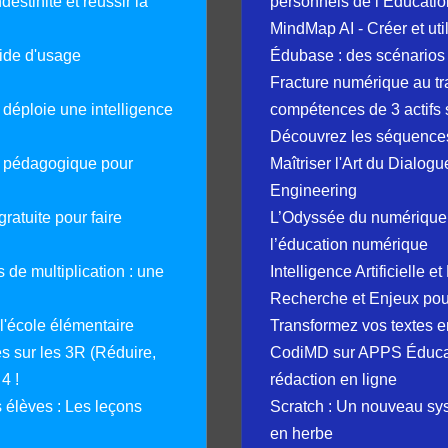
destinité et réussir la
personnels de l’Éducatio
MindMap AI - Créer et uti
guide d'usage
Édubase : des scénarios
Fracture numérique au tr
déploie une intelligence
compétences de 3 actifs 
Découvrez les séquence
e pédagogique pour
Maîtriser l'Art du Dialog
Engineering
ratuite pour faire
L’Odyssée du numérique 
l’éducation numérique
 de multiplication : une
Intelligence Artificielle 
Recherche et Enjeux pour
 l'école élémentaire
Transformez vos textes en
 sur les 3R (Réduire,
CodiMD sur APPS Éducation
4 !
rédaction en ligne
élèves : Les leçons
Scratch : Un nouveau s
en herbe