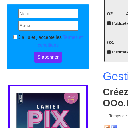
I
Publicati
J’ai lu et j’accepte les
Termes et
L
conditions
Publicat
S’abonner
Gest
Créez
OOo.
Temps de l