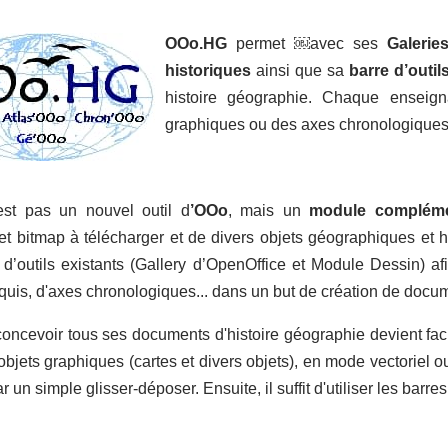
OOo.HG
permet ￼avec ses
Galerie
historiques
ainsi que sa
barre d’outi
histoire géographie. Chaque enseign
graphiques ou des axes chronologiques...
st pas un nouvel outil d
’OOo
, mais un
module compléme
et bitmap à télécharger et de divers objets géographiques et h
 d’outils existants (Gallery d’OpenOffice et Module Dessin) afin 
oquis, d'axes chronologiques... dans un but de création de docume
oncevoir tous ses documents d'histoire géographie devient facile,
'objets graphiques (cartes et divers objets), en mode vectoriel ou
un simple glisser-déposer. Ensuite, il suffit d'utiliser les barres