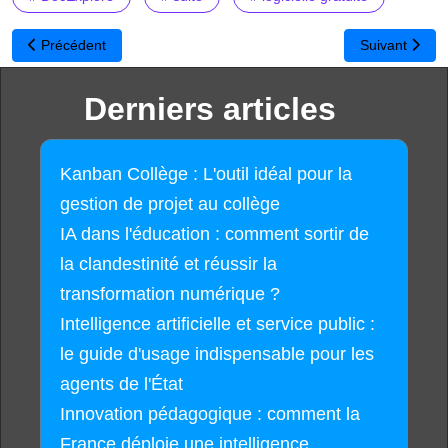
Article précédent : Guide de l'hygiène informatique
Article suivan
Précédent
Suivant
Derniers articles
Kanban Collège : L'outil idéal pour la
gestion de projet au collège
IA dans l'éducation : comment sortir de
la clandestinité et réussir la
transformation numérique ?
Intelligence artificielle et service public :
le guide d'usage indispensable pour les
agents de l'État
Innovation pédagogique : comment la
France déploie une intelligence