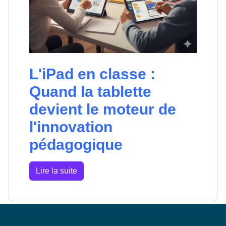
L'iPad en classe :
Quand la tablette
devient le moteur de
l'innovation
pédagogique
Lire la suite