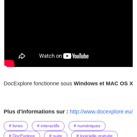
DocExplore fonctionne sous
Windows et MAC OS X
Plus d'informations sur :
http://www.docexplore.eu/
# livres
# interactifs
# numériques
# DocExplore
# suite
# logicielle gratuite