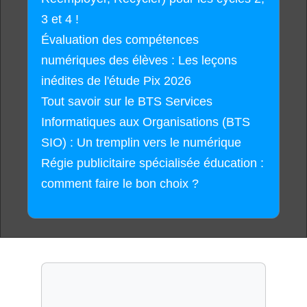
3 et 4 !
Évaluation des compétences
numériques des élèves : Les leçons
inédites de l'étude Pix 2026
Tout savoir sur le BTS Services
Informatiques aux Organisations (BTS
SIO) : Un tremplin vers le numérique
Régie publicitaire spécialisée éducation :
comment faire le bon choix ?