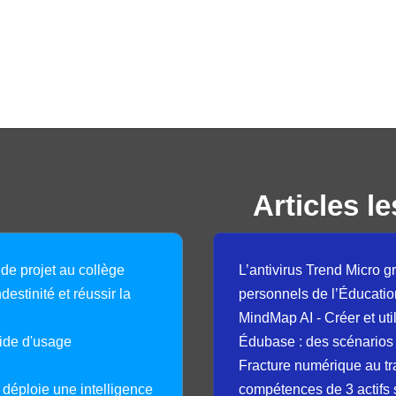
Articles le
 de projet au collège
L’antivirus Trend Micro gr
destinité et réussir la
personnels de l’Éducatio
MindMap AI - Créer et uti
guide d'usage
Édubase : des scénarios
Fracture numérique au tr
déploie une intelligence
compétences de 3 actifs 