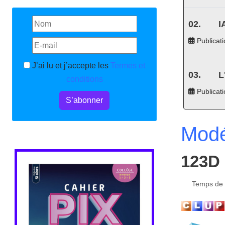
I
Publicati
J’ai lu et j’accepte les
Termes et
L
conditions
Publicat
S’abonner
Modé
123D 
Temps de l