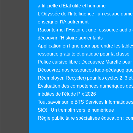
artificielle d'État utile et humaine
L'Odyssée de l'Intelligence : un escape gam
enseigner l'IA autrement
Raconte-moi l’Histoire : une ressource audio g
découvrir l’Histoire aux enfants
Application en ligne pour apprendre les tables
ressource gratuite et pratique pour la classe
Police cursive libre : Découvrez Marelle pour
Découvrez nos ressources ludo-pédagogiques
Réemployer, Recycler) pour les cycles 2, 3 et 
Évaluation des compétences numériques des 
inédites de l'étude Pix 2026
Tout savoir sur le BTS Services Informatique
SIO) : Un tremplin vers le numérique
Régie publicitaire spécialisée éducation : co