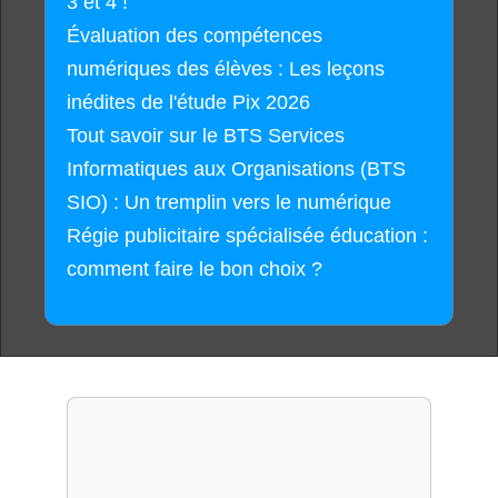
3 et 4 !
Évaluation des compétences
numériques des élèves : Les leçons
inédites de l'étude Pix 2026
Tout savoir sur le BTS Services
Informatiques aux Organisations (BTS
SIO) : Un tremplin vers le numérique
Régie publicitaire spécialisée éducation :
comment faire le bon choix ?