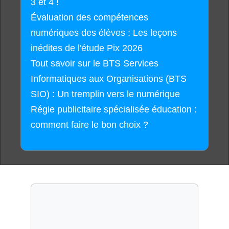
3 et 4 !
Évaluation des compétences
numériques des élèves : Les leçons
inédites de l'étude Pix 2026
Tout savoir sur le BTS Services
Informatiques aux Organisations (BTS
SIO) : Un tremplin vers le numérique
Régie publicitaire spécialisée éducation :
comment faire le bon choix ?