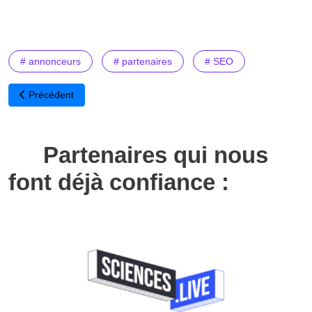
# annonceurs
# partenaires
# SEO
Article précédent : Utilisateurs d'adblock : vous pouvez nous aider 
Précédent
Partenaires qui nous
font déjà confiance :