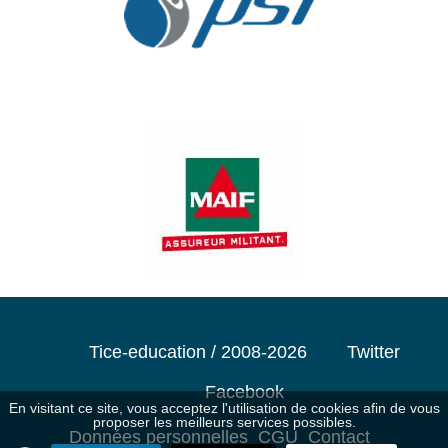
Tice-education / 2008-2026
Twitter
Facebook
En visitant ce site, vous acceptez l'utilisation de cookies afin de vous
proposer les meilleurs services possibles.
Données personnelles
CGU
Contact