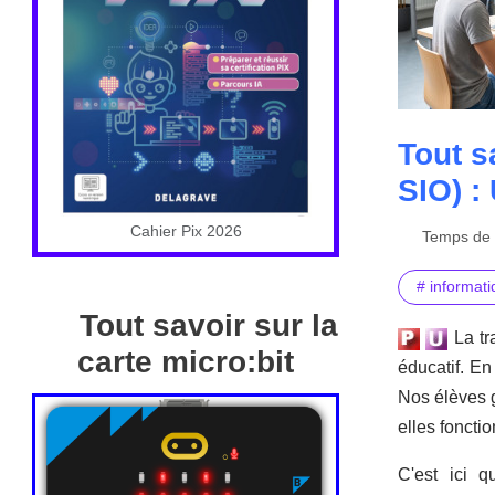
Tout s
SIO) :
Cahier Pix 2026
Temps de l
# informat
Tout savoir sur la
La tr
carte micro:bit
éducatif. En
Nos élèves g
elles foncti
C'est ici q