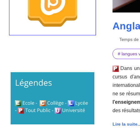
Angla
Temps de l
# langues 
Dans un 
cursus d'an
internationa
ne se résume
l’enseigne
des résultat
Lire la suite..