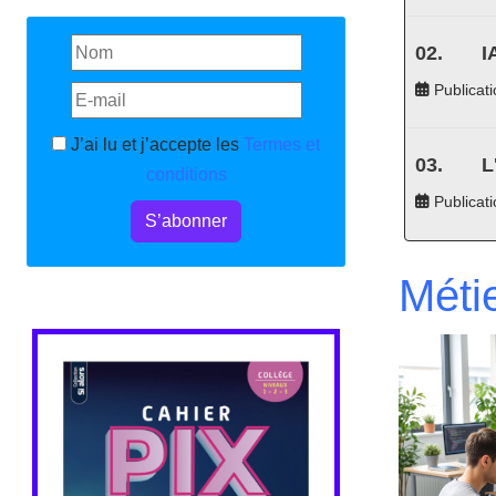
I
Publicati
J’ai lu et j’accepte les
Termes et
L
conditions
Publicat
S’abonner
Méti