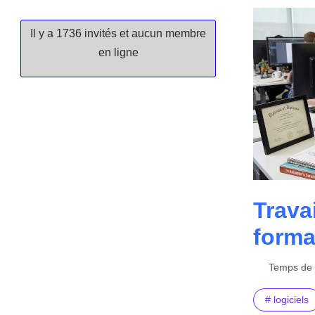
Il y a 1736 invités et aucun membre
en ligne
Trava
forma
Temps de l
# logiciels