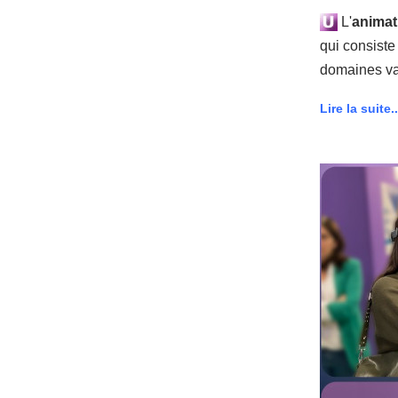
L'
anima
qui consiste
domaines var
Lire la suite..