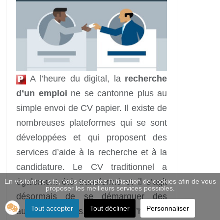
A l’heure du digital, la
recherche
d’un emploi
ne se cantonne plus au
simple envoi de CV papier. Il existe de
nombreuses plateformes qui se sont
développées et qui proposent des
services d’aide à la recherche et à la
candidature. Le CV traditionnel a
également été transformé et il s’agit
En visitant ce site, vous acceptez l'utilisation de cookies afin de vous
proposer les meilleurs services possibles.
désormais de se démarquer des
Tout accepter
Tout décliner
Personnaliser
autres candidats. Petit tour d’horizon