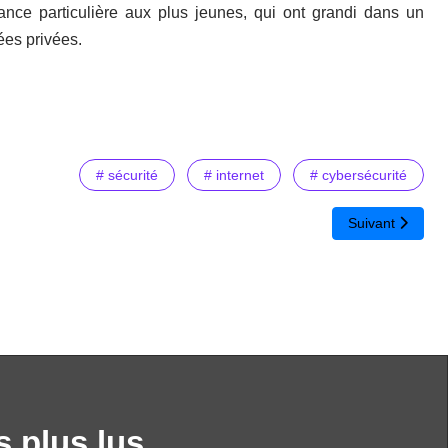
tance particulière aux plus jeunes, qui ont grandi dans un
ées privées.
# sécurité
# internet
# cybersécurité
Article suivant 
Suivant
s plus lus