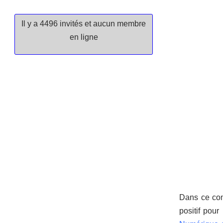
Il y a 4496 invités et aucun membre
en ligne
Dans ce cont
positif pou