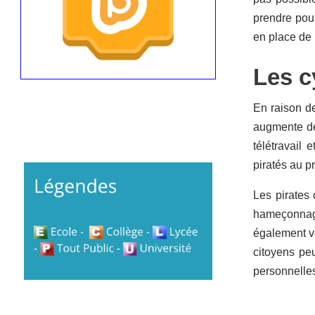
prendre pour
en place de
Les 
En raison de
augmente de
télétravail 
piratés au p
Les pirates 
hameçonnage,
également vo
citoyens pe
personnelles