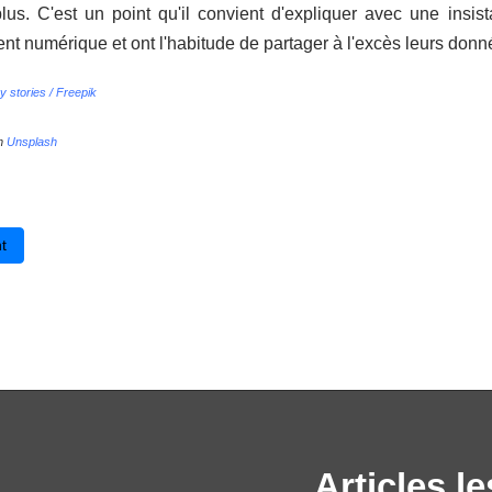
lus. C'est un point qu'il convient d'expliquer avec une insis
t numérique et ont l'habitude de partager à l'excès leurs donn
 stories / Freepik
n
Unsplash
édent : Quiz : « En ligne : as-tu les bons réflexes ? »
t
Articles le