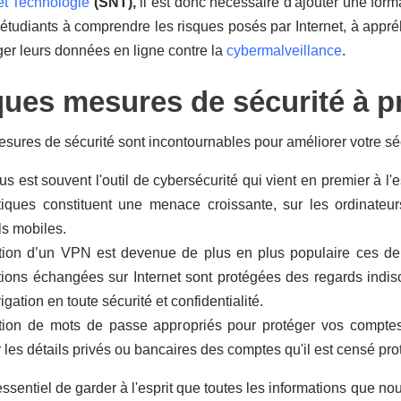
et Technologie
(SNT),
il est donc nécessaire d'ajouter une form
 étudiants à comprendre les risques posés par Internet, à appr
er leurs données en ligne contre la
cybermalveillance
.
ues mesures de sécurité à p
sures de sécurité sont incontournables pour améliorer votre sécu
rus est souvent l'outil de cybersécurité qui vient en premier à l'
tiques constituent une menace croissante, sur les ordinateu
ls mobiles.
sation d’un VPN est devenue de plus en plus populaire ces der
tions échangées sur Internet sont protégées des regards indis
gation en toute sécurité et confidentialité.
sation de mots de passe appropriés pour protéger vos compte
 les détails privés ou bancaires des comptes qu'il est censé pro
t essentiel de garder à l'esprit que toutes les informations que 