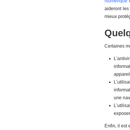
Numérique 
aideront les
mieux protég
Quelq
Certaines me
L'antivi
informa
apparei
L'utili
informa
une navi
L'utili
exposer
Enfin, il es