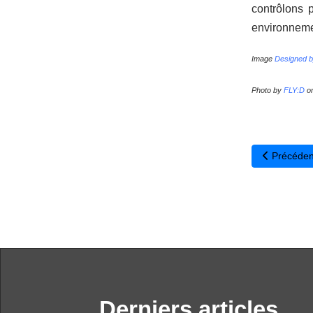
contrôlons p
environnemen
Image
Designed by
Photo by
FLY:D
o
Article préc
Précéden
Derniers articles