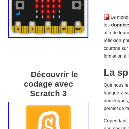
Le monde 
les
données
afin de four
réflexion p
courons sur 
formation à l
La sp
Découvrir le
codage avec
Que nous le 
Scratch 3
banque à vo
numériques,
permet de ra
Cependant, l
pas possibl