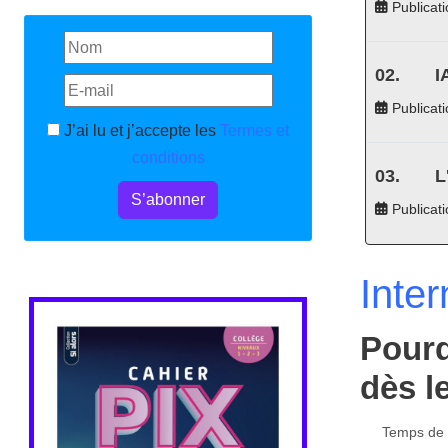
Publicati
I
Publicati
J’ai lu et j’accepte les
Termes et
conditions
L
S’abonner
Publicat
Inter
Pourq
dès l
Temps de l