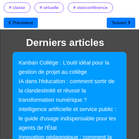
# classe
# virtuelle
# visioconférence
Article précédent : Les MOOC ou les plateformes d'apprentissage 
Article suivan
Précédent
Suivant
Derniers articles
Kanban Collège : L'outil idéal pour la
gestion de projet au collège
IA dans l'éducation : comment sortir de
la clandestinité et réussir la
transformation numérique ?
Intelligence artificielle et service public :
le guide d'usage indispensable pour les
agents de l'État
Innovation pédagogique : comment la