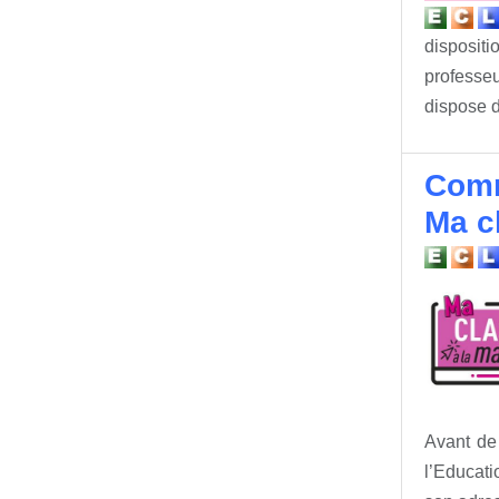
disposit
professe
dispose d
Comm
Ma c
Avant de 
l’Educati