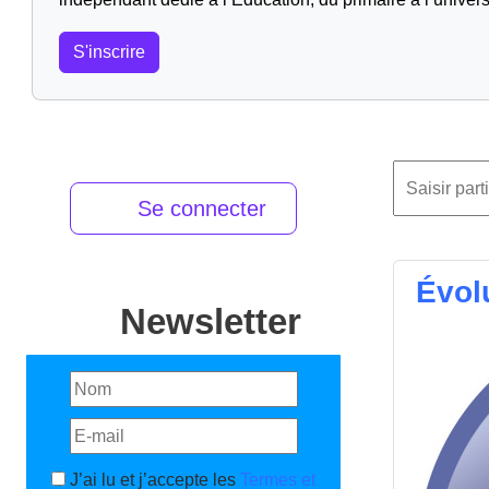
S'inscrire
Se connecter
Évol
Newsletter
J’ai lu et j’accepte les
Termes et