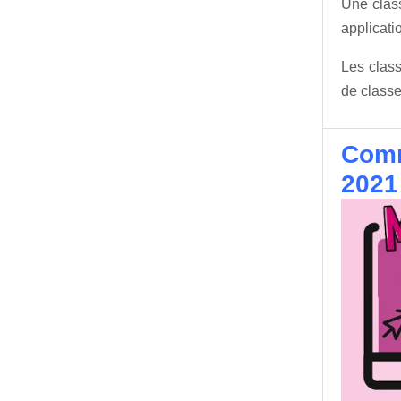
Une class
applicati
Les class
de classe
Comm
2021