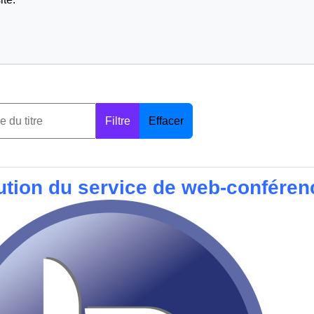
Filtre
Effacer
ution du service de web-conféren