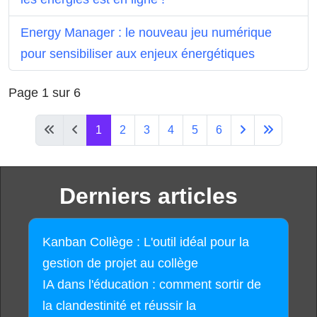
Energy Manager : le nouveau jeu numérique
pour sensibiliser aux enjeux énergétiques
Page 1 sur 6
1
2
3
4
5
6
Derniers articles
Kanban Collège : L'outil idéal pour la
gestion de projet au collège
IA dans l'éducation : comment sortir de
la clandestinité et réussir la