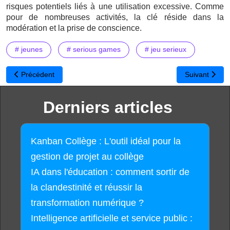
risques potentiels liés à une utilisation excessive. Comme
pour de nombreuses activités, la clé réside dans la
modération et la prise de conscience.
# jeunes
# serious games
# jeu serieux
Article précédent : Anki : Votre allié pour la mémorisation et la révi
Article suivan
Précédent
Suivant
Derniers articles
Kanban Collège : L'outil idéal pour la
gestion de projet au collège
IA dans l'éducation : comment sortir de
la clandestinité et réussir la
transformation numérique ?
Intelligence artificielle et service public :