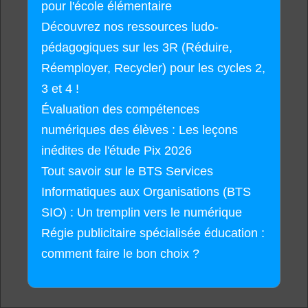
pour l'école élémentaire
Découvrez nos ressources ludo-
pédagogiques sur les 3R (Réduire,
Réemployer, Recycler) pour les cycles 2,
3 et 4 !
Évaluation des compétences
numériques des élèves : Les leçons
inédites de l'étude Pix 2026
Tout savoir sur le BTS Services
Informatiques aux Organisations (BTS
SIO) : Un tremplin vers le numérique
Régie publicitaire spécialisée éducation :
comment faire le bon choix ?