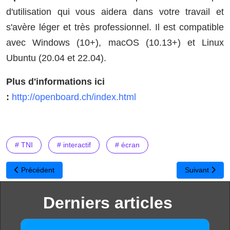
d'utilisation qui vous aidera dans votre travail et
s'avère léger et très professionnel. Il est compatible
avec Windows (10+), macOS (10.13+) et Linux
Ubuntu (20.04 et 22.04).
Plus d'informations ici
:
http://openboard.ch/index.html
# TNI
# interactif
# écran
Article précédent : OpenBoard 1.7 : Une nouvelle version riche en
Article suivan
Précédent
Suivant
Derniers articles