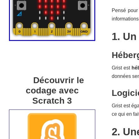
Pensé pour 
informations
1. Un
Héber
Grist est
hé
données sens
Découvrir le
codage avec
Logicie
Scratch 3
Grist est é
ce qui en fa
2. Un