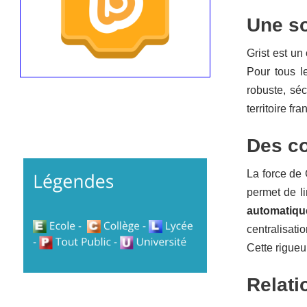
Une so
Grist est un
Pour tous le
robuste, séc
territoire fr
Des co
La force de 
permet de li
automatiq
centralisati
Cette rigueu
Relati