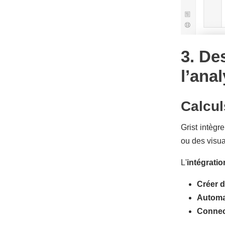
3. De
l’ana
Calcul
Grist intègr
ou des visua
L'
intégrati
Créer 
Automat
Connect