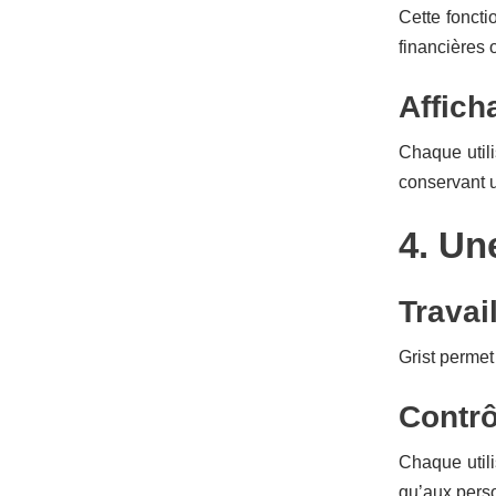
Cette foncti
financières o
Affich
Chaque util
conservant
4. Un
Travai
Grist perme
Contrô
Chaque utili
qu’aux pers