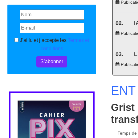
Publicati
I
Publicati
J’ai lu et j’accepte les
Termes et
conditions
L
S’abonner
Publicat
ENT 
Grist 
trans
Temps de l