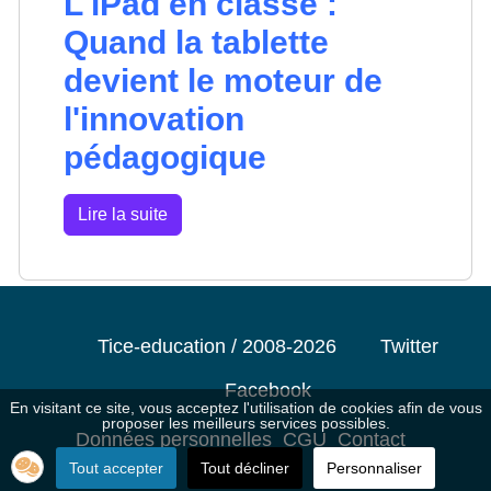
L'iPad en classe :
Quand la tablette
devient le moteur de
l'innovation
pédagogique
Lire la suite
Tice-education / 2008-2026
Twitter
Facebook
En visitant ce site, vous acceptez l'utilisation de cookies afin de vous
proposer les meilleurs services possibles.
Données personnelles
CGU
Contact
Tout accepter
Tout décliner
Personnaliser