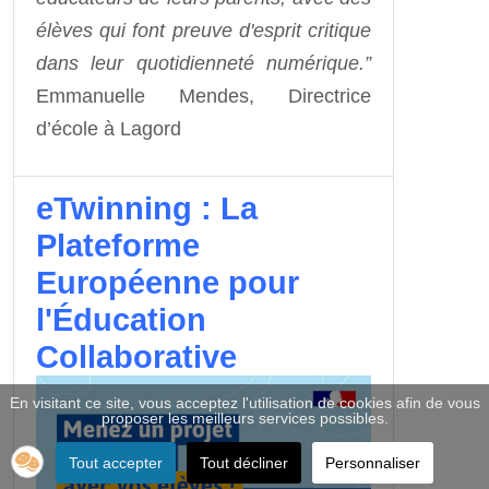
élèves qui font preuve d'esprit critique
dans leur quotidienneté numérique.”
Emmanuelle Mendes, Directrice
d’école à Lagord
eTwinning : La
Plateforme
Européenne pour
l'Éducation
Collaborative
En visitant ce site, vous acceptez l'utilisation de cookies afin de vous
proposer les meilleurs services possibles.
Tout accepter
Tout décliner
Personnaliser