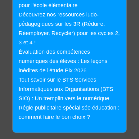
pour l'école élémentaire
Découvrez nos ressources ludo-
pédagogiques sur les 3R (Réduire,
Réemployer, Recycler) pour les cycles 2,
3 et 4 !
Évaluation des compétences
numériques des élèves : Les leçons
inédites de l'étude Pix 2026
Tout savoir sur le BTS Services
Informatiques aux Organisations (BTS
SIO) : Un tremplin vers le numérique
Régie publicitaire spécialisée éducation :
comment faire le bon choix ?