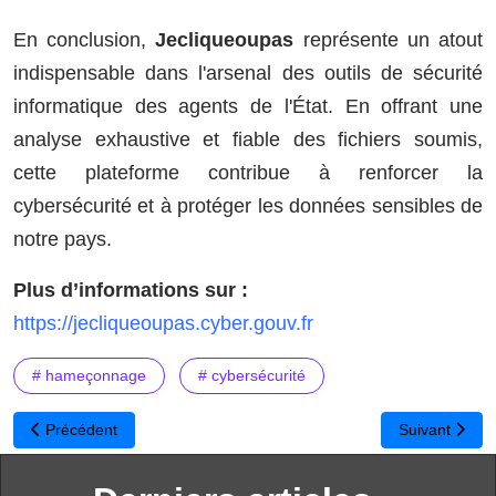
En conclusion,
Jecliqueoupas
représente un atout
indispensable dans l'arsenal des outils de sécurité
informatique des agents de l'État. En offrant une
analyse exhaustive et fiable des fichiers soumis,
cette plateforme contribue à renforcer la
cybersécurité et à protéger les données sensibles de
notre pays.
Plus d’informations sur :
https://jecliqueoupas.cyber.gouv.fr
# hameçonnage
# cybersécurité
Article précédent : WordPress : faut-il suivre une formation ou pou
Article suivan
Précédent
Suivant