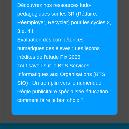
Découvrez nos ressources ludo-
pédagogiques sur les 3R (Réduire,
Réemployer, Recycler) pour les cycles 2,
3 et 4 !
Évaluation des compétences
numériques des élèves : Les leçons
inédites de l'étude Pix 2026
Tout savoir sur le BTS Services
Informatiques aux Organisations (BTS
SIO) : Un tremplin vers le numérique
Régie publicitaire spécialisée éducation :
comment faire le bon choix ?