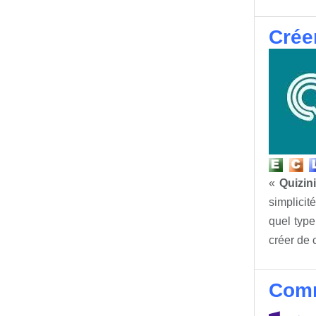
Créer
«
Quizin
simplicit
quel type
créer de 
Comm