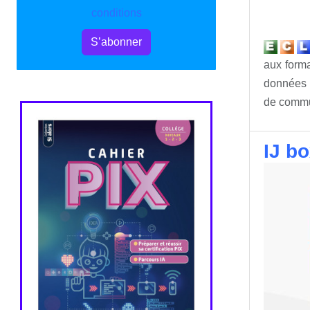
conditions
S’abonner
aux forma
données p
de commun
IJ bo