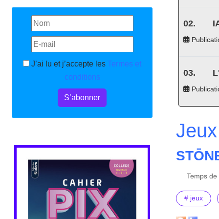
I
Publicati
J’ai lu et j’accepte les
Termes et
L
conditions
Publicat
S’abonner
Jeux
STŌNE
Temps de l
# jeux