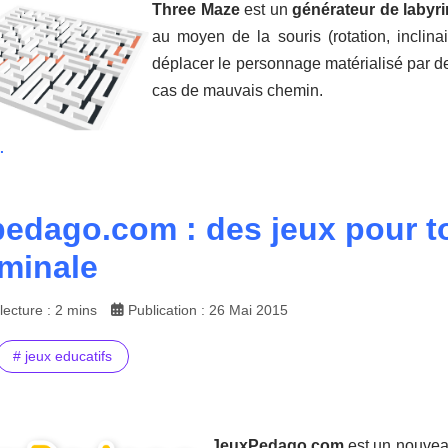
Three Maze
est un
générateur de labyr
au moyen de la souris (rotation, inclina
déplacer le personnage matérialisé par de
cas de mauvais chemin.
.
edago.com : des jeux pour to
rminale
ecture : 2 mins
Publication : 26 Mai 2015
# jeux educatifs
JeuxPedago.com
est un nouvea