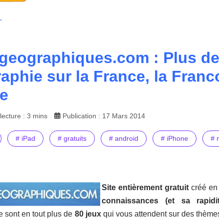
.
geographiques.com : Plus de 
aphie sur la France, la Franc
e
ecture : 3 mins
Publication : 17 Mars 2014
# iPad
# gratuits
# android
# iPhone
# 
Site entièrement gratuit
créé en
connaissances (et sa rapid
 sont en tout plus de
80 jeux
qui vous attendent sur des thèmes 