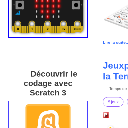
Lire la suite..
Jeuxp
Découvrir le
la Te
codage avec
Temps de l
Scratch 3
# jeux