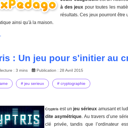
à des jeux
pour toutes les matiè
résultats. Ces jeux pourront être 
atique ainsi qu'à la maison.
.
ris : Un jeu pour s'initier au
ecture : 3 mins
Publication : 28 Avril 2015
game
# jeu serieux
# cryptographie
est un
jeu sérieux
amusant et lud
Cryptris
dite asymétrique
. Au travers d’une sér
clé privée, tandis que l’ordinateur 