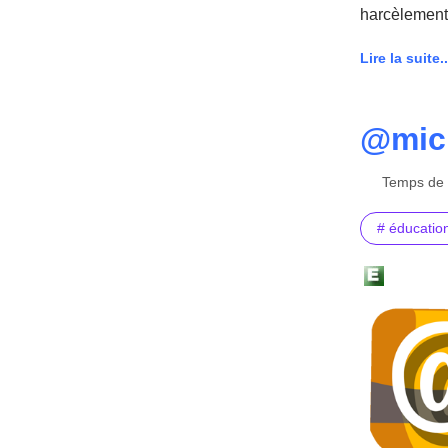
harcèlement
Lire la suite..
@micl
Temps de l
# éducatio