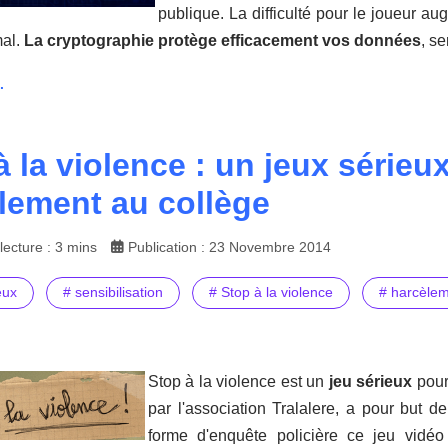
publique. La difficulté pour le joueur au
mal.
La cryptographie protège efficacement vos données
, s
.
à la violence : un jeux sérieu
lement au collège
ecture : 3 mins
Publication : 23 Novembre 2014
eux
# sensibilisation
# Stop à la violence
# harcèlem
Stop à la violence est un
jeu sérieux
pour 
par l'association Tralalere, a pour but d
forme d'enquête policière ce jeu vid