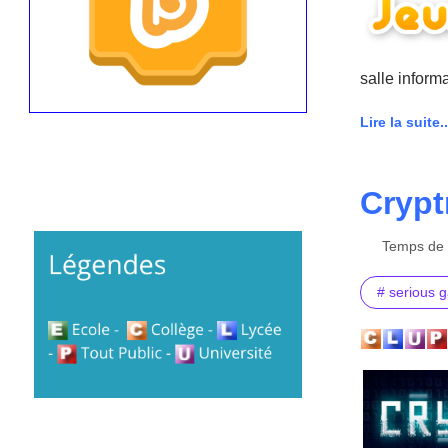
salle inform
Lire la suite..
Crypt
Temps de l
# serious 