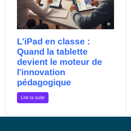
L'iPad en classe :
Quand la tablette
devient le moteur de
l'innovation
pédagogique
Lire la suite