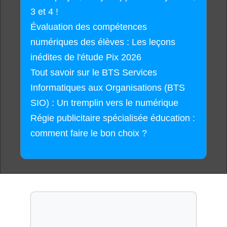
3 et 4 !
Évaluation des compétences
numériques des élèves : Les leçons
inédites de l'étude Pix 2026
Tout savoir sur le BTS Services
Informatiques aux Organisations (BTS
SIO) : Un tremplin vers le numérique
Régie publicitaire spécialisée éducation :
comment faire le bon choix ?