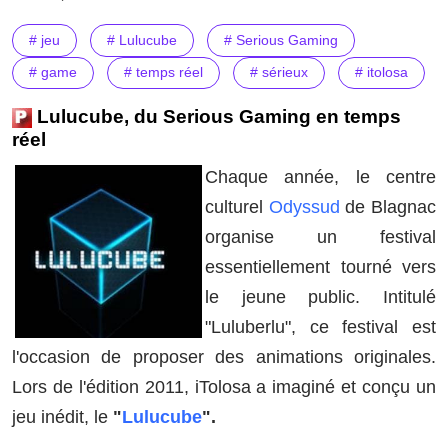
# jeu
# Lulucube
# Serious Gaming
# game
# temps réel
# sérieux
# itolosa
Lulucube, du Serious Gaming en temps
réel
Chaque année, le centre
culturel
Odyssud
de Blagnac
organise un festival
essentiellement tourné vers
le jeune public. Intitulé
"Luluberlu", ce festival est
l'occasion de proposer des animations originales.
Lors de l'édition 2011, iTolosa a imaginé et conçu un
jeu inédit, le
"
Lulucube
".