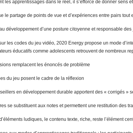
nt les apprentissages dans le réel, il s’efforce de donner sens 
ise le partage de points de vue et d’expériences entre pairs tou
te au développement d’une posture citoyenne et responsable des
ur les codes du jeu vidéo, 2020 Energy propose un mode d’inter
ateurs éducatifs comme adolescents retrouvent de nombreux re
sions remplacent les énoncés de problème
es du jeu posent le cadre de la réflexion
seillers en développement durable apportent des « corrigés » 
es se substituent aux notes et permettent une restitution des tr
d’éléments ludiques, le contenu texte, riche, reste l’élément centr