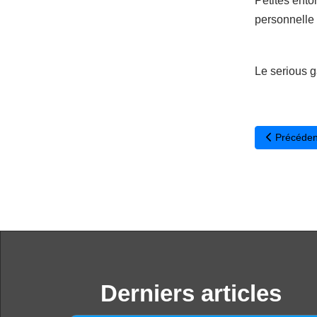
Petites ento
personnelle 
Le serious g
Article pré
Précéden
Derniers articles