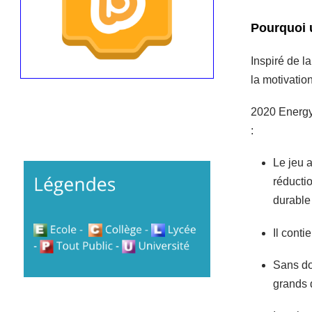
Pourquoi 
Inspiré de l
la motivation
2020 Energy 
:
Le jeu 
réducti
durable
Il conti
Sans do
grands 