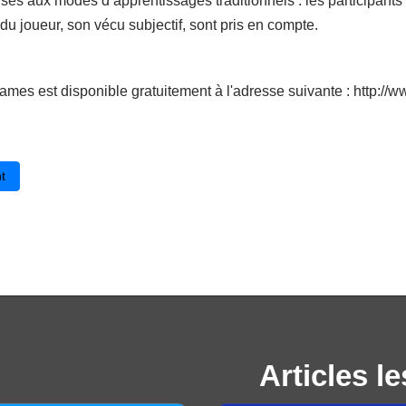
rses aux modes d’apprentissages traditionnels : les participants o
du joueur, son vécu subjectif, sont pris en compte.
ames est disponible gratuitement à l'adresse suivante : http:/
cédent : P'tit Géo : Devenez incollables sur les départements et régions
t
Articles le