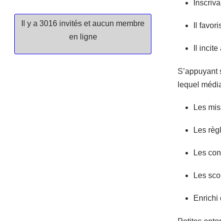
Inscriva
Il y a 3016 invités et aucun membre
Il favor
en ligne
Il inci
S’appuyant s
lequel médi
Les mis
Les règl
Les con
Les scor
Enrichi 