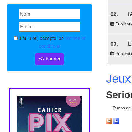
I
Publicati
J’ai lu et j’accepte les
Termes et
L
conditions
Publicat
S’abonner
Jeux
Serio
Temps de l