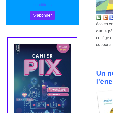
conditions
S’abonner
écoles en
outils p
collège e
supports 
Un n
l’éne