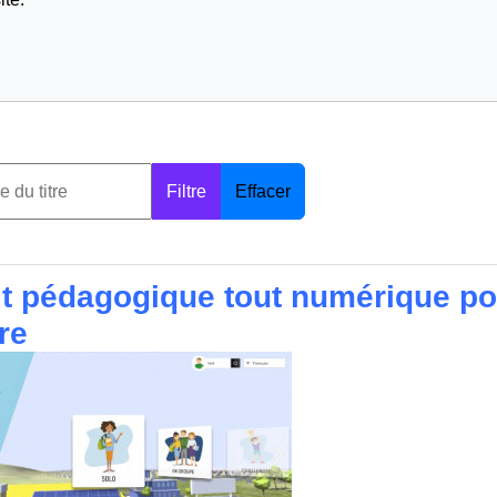
Filtre
Effacer
it pédagogique tout numérique pou
re