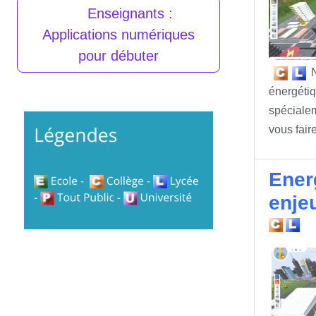
Enseignants :
Applications numériques
pour débuter
N
énergétiq
spécialem
vous fair
Ener
enje