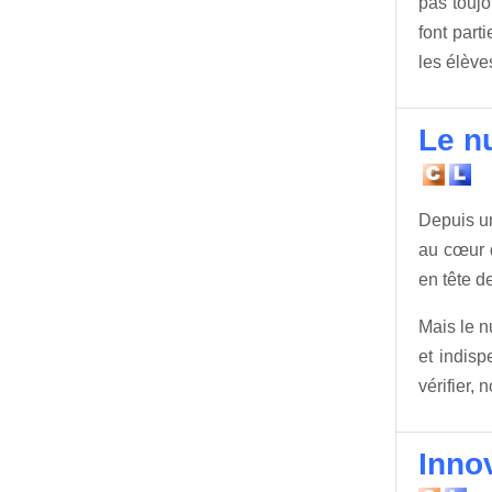
pas toujo
font part
les élève
Le n
Depuis un
au cœur d
en tête d
Mais le n
et indisp
vérifier,
Inno