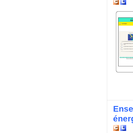
Ensei
éner