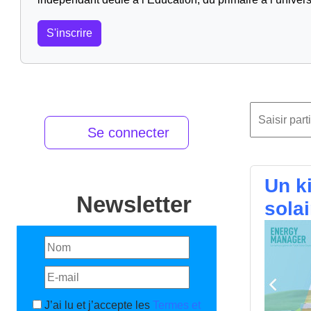
S'inscrire
Se connecter
Un k
Newsletter
solai
J’ai lu et j’accepte les
Termes et