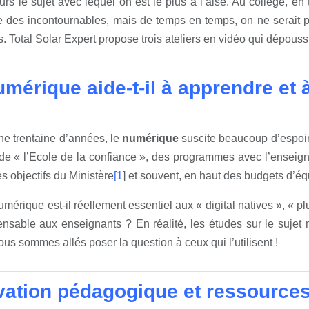
urs le sujet avec lequel on est le plus à l’aise. Au collège, e
ie des incontournables, mais de temps en temps, on ne serait 
s. Total Solar Expert propose trois ateliers en vidéo qui dépou
umérique aide-t-il à apprendre et 
e trentaine d’années, le
numérique
suscite beaucoup d’espoir 
e « l’Ecole de la confiance », des programmes avec l’enseignem
es objectifs du Ministère
[1
] et souvent, en haut des budgets d’éq
umérique est-il réellement essentiel aux « digital natives », « 
ensable aux enseignants ? En réalité, les études sur le sujet
 nous sommes allés poser la question à ceux qui l’utilisent !
vation pédagogique et ressource