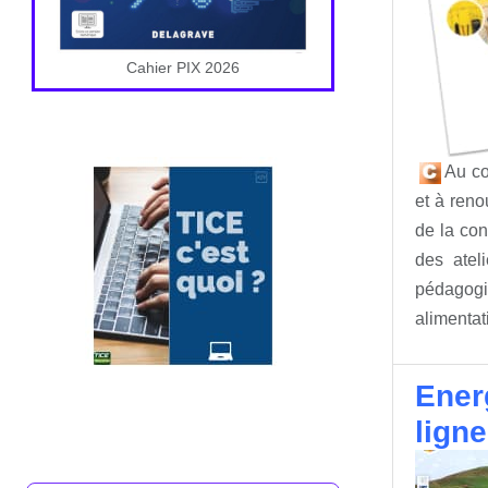
Cahier PIX 2026
Au co
et à reno
de la co
des atel
pédagogiq
alimentat
Ener
ligne