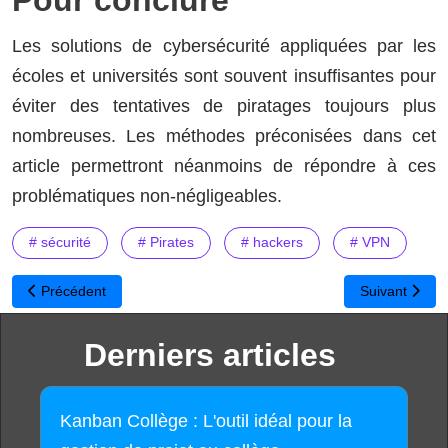
Pour conclure
Les solutions de cybersécurité appliquées par les
écoles et universités sont souvent insuffisantes pour
éviter des tentatives de piratages toujours plus
nombreuses. Les méthodes préconisées dans cet
article permettront néanmoins de répondre à ces
problématiques non-négligeables.
# sécurité
# Pirates
# hackers
# VPN
Article précédent : Enseigner aux lycéens à distance ? Découvrez 
Article suivan
Précédent
Suivant
Derniers articles
Kanban Collège : L'outil idéal pour la