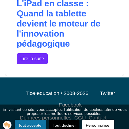
L'iPad en classe :
Quand la tablette
devient le moteur de
l'innovation
pédagogique
Lire la suite
Tice-education / 2008-2026
Twitter
Facebook
En visitant ce site, vous acceptez l'utilisation de cookies afin de vous
proposer les meilleurs services possibles.
Données personnelles
CGU
Contact
Tout accepter
Tout décliner
Personnaliser