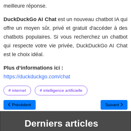
meilleure réponse.
DuckDuckGo AI Chat
est un nouveau chatbot IA qui
offre un moyen sûr, privé et gratuit d'accéder à des
chatbots populaires. Si vous recherchez un chatbot
qui respecte votre vie privée, DuckDuckGo AI Chat
est le choix idéal.
Plus d’informations ici :
https://duckduckgo.com/chat
# internet
# intelligence artificielle
Article précédent : Better Images of AI : Réinventer la Représentation
Article suivan
Précédent
Suivant
Derniers articles