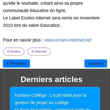
qu'elle le souhaite, créant ainsi sa propre
communauté éducative en ligne.
Le Label Ecoles Internet sera remis en novembre
2010 lors du salon Educatice.
Pour en savoir plus :
www.ecoles-internet.net
# écoles
# internet
Article précédent : 2025 exmachina : un serious game d'éducation
Article suiva
Précédent
Suivant
Derniers articles
Kanban Collège : L'outil idéal pour la
gestion de projet au collège
IA dans l'éducation : comment sortir de