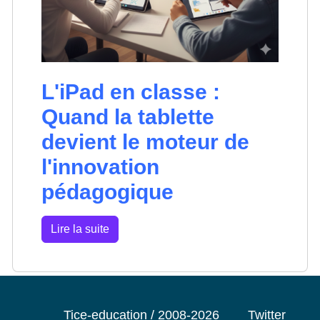
L'iPad en classe :
Quand la tablette
devient le moteur de
l'innovation
pédagogique
Lire la suite
Tice-education / 2008-2026
Twitter