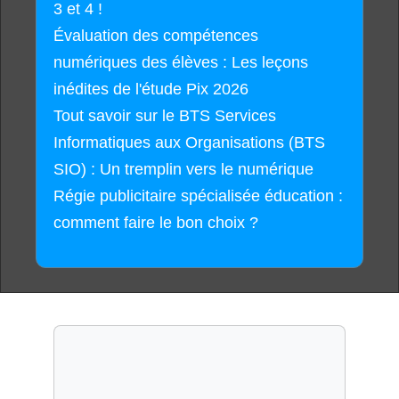
3 et 4 !
Évaluation des compétences
numériques des élèves : Les leçons
inédites de l'étude Pix 2026
Tout savoir sur le BTS Services
Informatiques aux Organisations (BTS
SIO) : Un tremplin vers le numérique
Régie publicitaire spécialisée éducation :
comment faire le bon choix ?