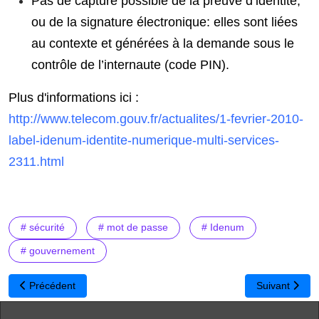
Pas de capture possible de la preuve d’identité,
ou de la signature électronique: elles sont liées
au contexte et générées à la demande sous le
contrôle de l’internaute (code PIN).
Plus d'informations ici :
http://www.telecom.gouv.fr/actualites/1-fevrier-2010-
label-idenum-identite-numerique-multi-services-
2311.html
# sécurité
# mot de passe
# Idenum
# gouvernement
Article précédent : BePDF : nouveau moteur de recherche en fra
Article suivan
Précédent
Suivant