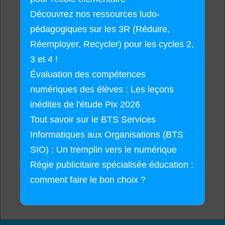
Découvrez nos ressources ludo-
pédagogiques sur les 3R (Réduire,
Réemployer, Recycler) pour les cycles 2,
3 et 4 !
Évaluation des compétences
numériques des élèves : Les leçons
inédites de l'étude Pix 2026
Tout savoir sur le BTS Services
Informatiques aux Organisations (BTS
SIO) : Un tremplin vers le numérique
Régie publicitaire spécialisée éducation :
comment faire le bon choix ?