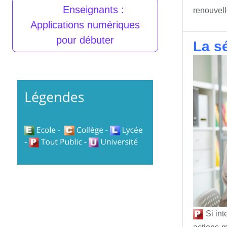
Enseignants :
renouvell
Applications numériques
pour débuter
La sé
Si int