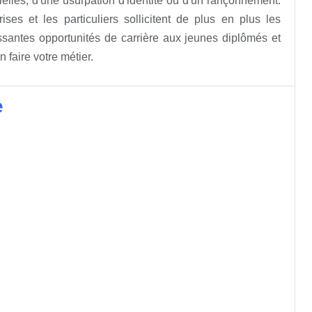
tielles, d'une usurpation d'identité ou d'un rançonnement.
ses et les particuliers sollicitent de plus en plus les
essantes opportunités de carrière aux jeunes diplômés et
 faire votre métier.
e