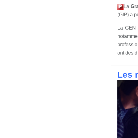
La
Gr
(GIP) a p
La GEN se
notammen
professio
ont des di
Les m