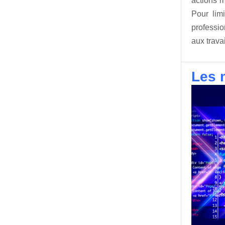
actions m
Pour limi
professio
aux trava
Les m