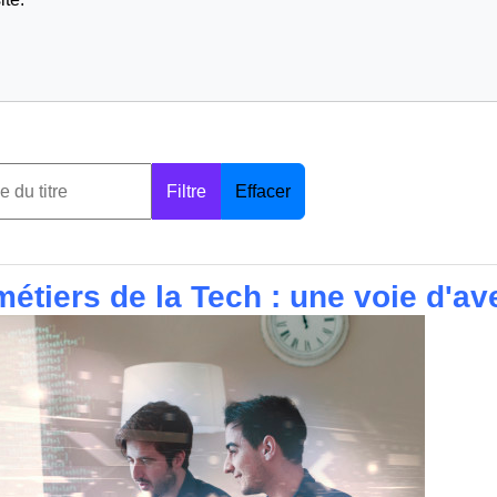
Filtre
Effacer
étiers de la Tech : une voie d'av