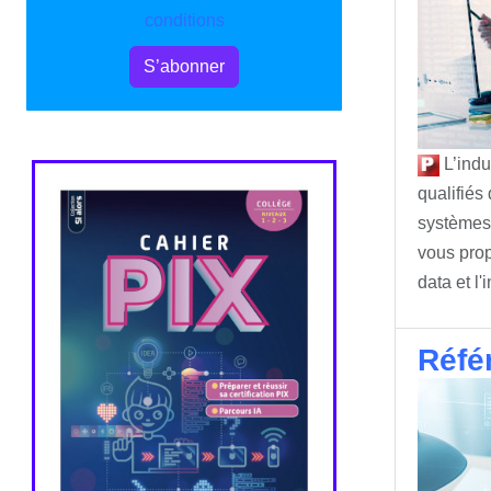
conditions
S’abonner
L’indu
qualifiés
systèmes 
vous prop
data et l'
Réfé