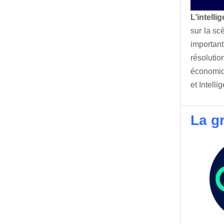
L’intellig
sur la sc
important
résolutio
économiqu
et Intelli
La g