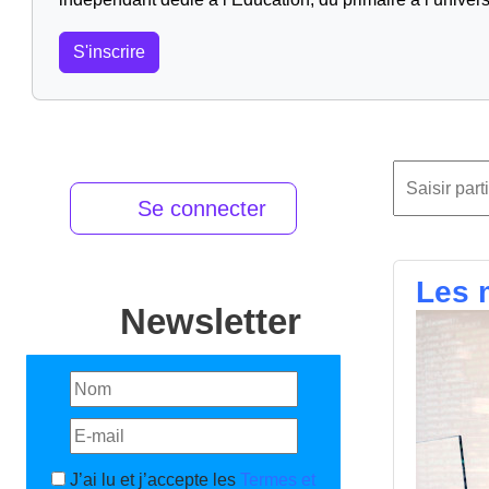
S'inscrire
Se connecter
Les m
Newsletter
J’ai lu et j’accepte les
Termes et