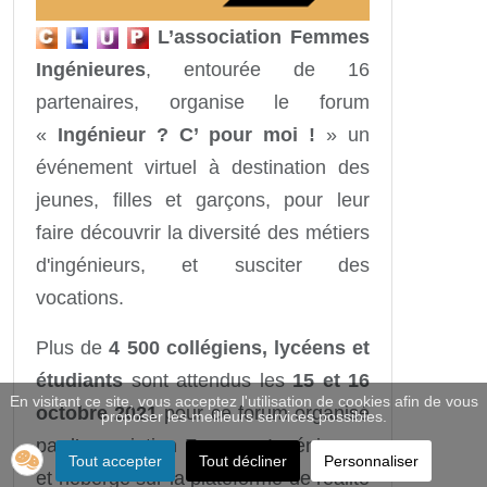
L’association Femmes
Ingénieures
, entourée de 16
partenaires, organise le forum
«
Ingénieur ? C’ pour moi !
» un
événement virtuel à destination des
jeunes, filles et garçons, pour leur
faire découvrir la diversité des métiers
d'ingénieurs, et susciter des
vocations.
Plus de
4 500 collégiens, lycéens et
étudiants
sont attendus les
15 et 16
En visitant ce site, vous acceptez l'utilisation de cookies afin de vous
octobre 2021
pour ce forum organisé
proposer les meilleurs services possibles.
par l’association Femmes Ingénieures
Tout accepter
Tout décliner
Personnaliser
et hébergé sur la plateforme de réalité