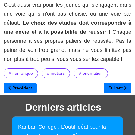
C'est aussi vrai pour les jeunes qui s'engagent dans
une voie qu'ils n'ont pas choisie, ou une voie par
défaut.
Le choix des études doit correspondre à
une envie et à la possibilité de réussir
! Chaque
personne a ses propres paliers de réussite. Pas la
peine de voir trop grand, mais ne vous limitez pas
non plus à trop peu si vous vous sentez capable !
# numérique
# métiers
# orientation
Article précédent : Développeur web : sur quelle technologie faut-i
Article suivan
Précédent
Suivant
Derniers articles
Kanban Collège : L'outil idéal pour la