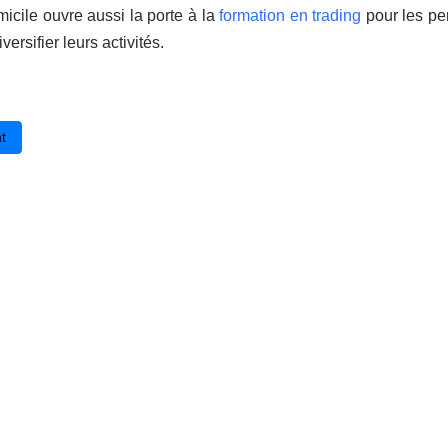
icile ouvre aussi la porte à la
formation en trading
pour les per
versifier leurs activités.
édent : Les métiers d'avenir, les métiers liés à la technologie
t