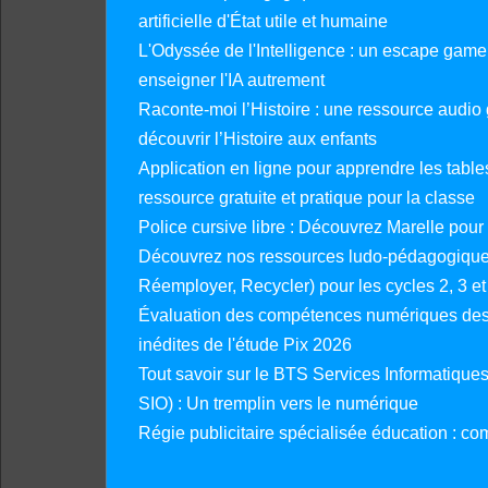
artificielle d'État utile et humaine
L'Odyssée de l'Intelligence : un escape gam
enseigner l'IA autrement
Raconte-moi l’Histoire : une ressource audio g
découvrir l’Histoire aux enfants
Application en ligne pour apprendre les tables
ressource gratuite et pratique pour la classe
Police cursive libre : Découvrez Marelle pour
Découvrez nos ressources ludo-pédagogiques
Réemployer, Recycler) pour les cycles 2, 3 et 
Évaluation des compétences numériques des 
inédites de l'étude Pix 2026
Tout savoir sur le BTS Services Informatique
SIO) : Un tremplin vers le numérique
Régie publicitaire spécialisée éducation : co