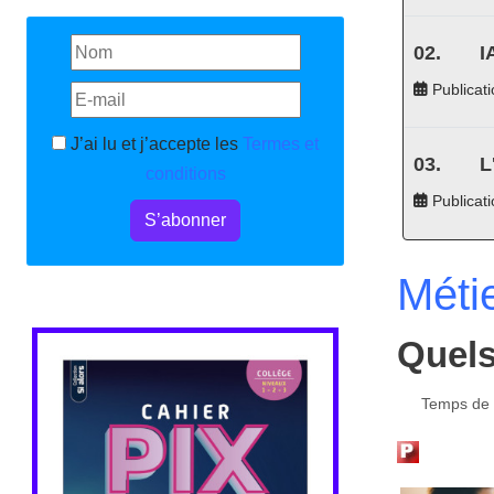
I
Publicati
J’ai lu et j’accepte les
Termes et
L
conditions
Publicat
S’abonner
Méti
Quels
Temps de l