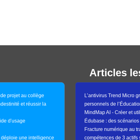
Articles le
 de projet au collège
L’antivirus Trend Micro gr
destinité et réussir la
personnels de l’Éducatio
MindMap AI - Créer et uti
guide d'usage
Édubase : des scénarios
Fracture numérique au tr
déploie une intelligence
compétences de 3 actifs 