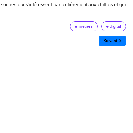
sonnes qui s'intéressent particulièrement aux chiffres et qui
# métiers
# digital
Article suivant
Suivant