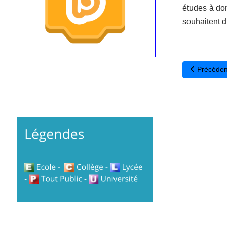
études à dom
souhaitent di
Article préc
Précéden