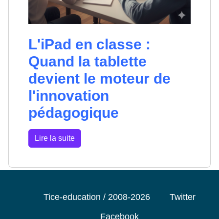
L'iPad en classe :
Quand la tablette
devient le moteur de
l'innovation
pédagogique
Lire la suite
Tice-education / 2008-2026
Twitter
Facebook