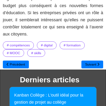
budget plus conséquent à ces nouvelles formes
d’éducation. Si les entreprises privées ont un rôle à
jouer, il semblerait intéressant qu’elles ne puissent
contrôler totalement ce qui sera enseigné à l’avenir
aux citoyens.
# compétences
# digital
# formation
# MOOC
# skills
Article précédent : Quels métiers du digital viser pour la rentrée 
Article suivan
Précédent
Suivant
Derniers articles
Kanban Collège : L'outil idéal pour la
gestion de projet au collège