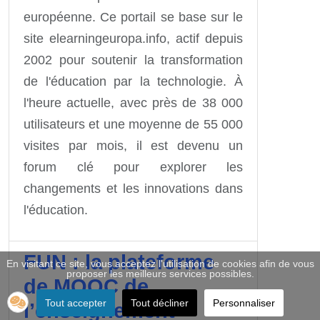
européenne. Ce portail se base sur le
site elearningeuropa.info, actif depuis
2002 pour soutenir la transformation
de l'éducation par la technologie. À
l'heure actuelle, avec près de 38 000
utilisateurs et une moyenne de 55 000
visites par mois, il est devenu un
forum clé pour explorer les
changements et les innovations dans
l'éducation.
FUN : la plateforme
En visitant ce site, vous acceptez l'utilisation de cookies afin de vous
proposer les meilleurs services possibles.
de MOOC de
Tout accepter
Tout décliner
Personnaliser
l’enseignement