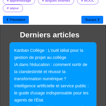
# apprentissage
# langues vivantes
# MOOC
# séjour
Article précédent : ECO : un projet européen autour des sMOOC (
Article suivant
Précédent
Suivant
Derniers articles
Kanban Collège : L'outil idéal pour la
gestion de projet au collège
IA dans l'éducation : comment sortir de
la clandestinité et réussir la
transformation numérique ?
Intelligence artificielle et service public :
le guide d'usage indispensable pour les
agents de l'État