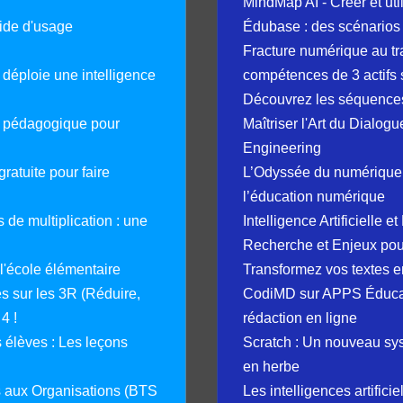
MindMap AI - Créer et uti
guide d'usage
Édubase : des scénarios
Fracture numérique au tr
déploie une intelligence
compétences de 3 actifs 
Découvrez les séquence
e pédagogique pour
Maîtriser l'Art du Dialog
Engineering
ratuite pour faire
L’Odyssée du numérique 
l’éducation numérique
 de multiplication : une
Intelligence Artificielle 
Recherche et Enjeux pour
 l'école élémentaire
Transformez vos textes en
 sur les 3R (Réduire,
CodiMD sur APPS Éducation
4 !
rédaction en ligne
élèves : Les leçons
Scratch : Un nouveau s
en herbe
s aux Organisations (BTS
Les intelligences artifici