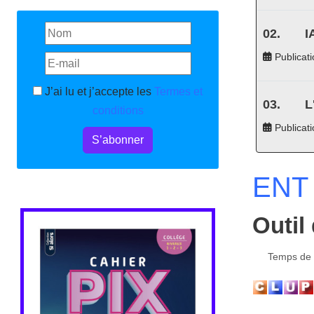
I
Publicati
J’ai lu et j’accepte les
Termes et
L
conditions
Publicat
S’abonner
ENT 
Outil 
Temps de l