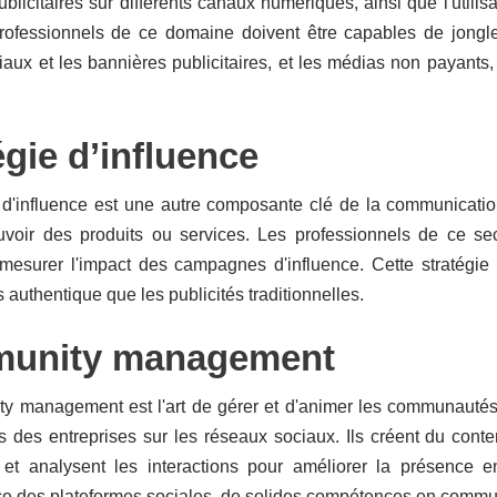
blicitaires sur différents canaux numériques, ainsi que l'utili
professionnels de ce domaine doivent être capables de jong
aux et les bannières publicitaires, et les médias non payants,
égie d’influence
 d'influence est une autre composante clé de la communication
voir des produits ou services. Les professionnels de ce sect
t mesurer l'impact des campagnes d'influence. Cette stratégi
 authentique que les publicités traditionnelles.
unity management
y management est l'art de gérer et d'animer les communauté
s des entreprises sur les réseaux sociaux. Ils créent du cont
 et analysent les interactions pour améliorer la présence 
e des plateformes sociales, de solides compétences en communi