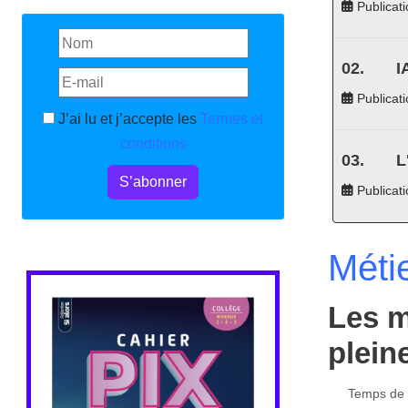
Publicati
I
Publicati
J’ai lu et j’accepte les
Termes et
conditions
L
S’abonner
Publicat
Méti
Les m
plein
Temps de l