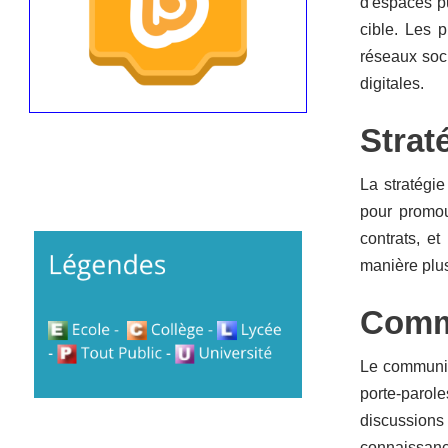
d'espaces pu
cible. Les 
réseaux soci
digitales.
Strat
La stratégie
pour promou
contrats, e
manière plus
Comm
Le communit
porte-parole
discussions
connaissanc