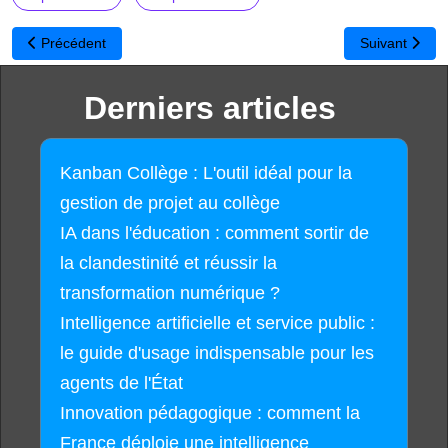
Article précédent : Accord sur l'utilisation des œuvres cinématogra
Article suiva
Précédent
Suivant
Derniers articles
Kanban Collège : L'outil idéal pour la
gestion de projet au collège
IA dans l'éducation : comment sortir de
la clandestinité et réussir la
transformation numérique ?
Intelligence artificielle et service public :
le guide d'usage indispensable pour les
agents de l'État
Innovation pédagogique : comment la
France déploie une intelligence