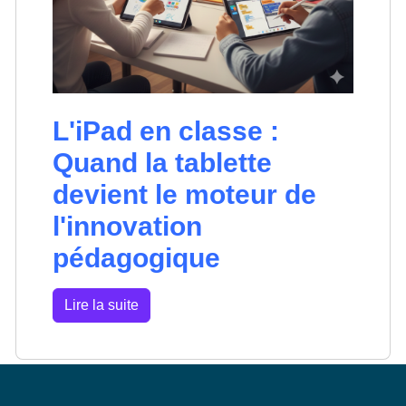
L'iPad en classe :
Quand la tablette
devient le moteur de
l'innovation
pédagogique
Lire la suite