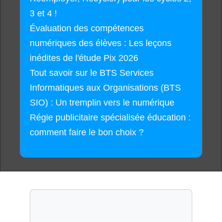
3 et 4 !
Évaluation des compétences
numériques des élèves : Les leçons
inédites de l'étude Pix 2026
Tout savoir sur le BTS Services
Informatiques aux Organisations (BTS
SIO) : Un tremplin vers le numérique
Régie publicitaire spécialisée éducation :
comment faire le bon choix ?