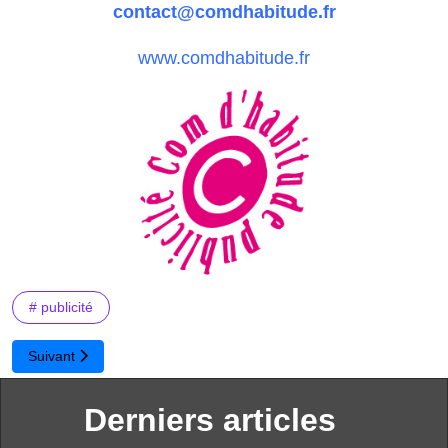
contact@comdhabitude.fr
www.comdhabitude.fr
# publicité
Article suivant : Presse Kit
Suivant
Derniers articles