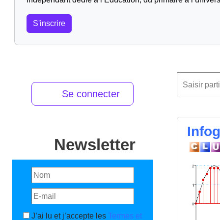
S'inscrire
Se connecter
Info
Newsletter
J’ai lu et j’accepte les
Termes et