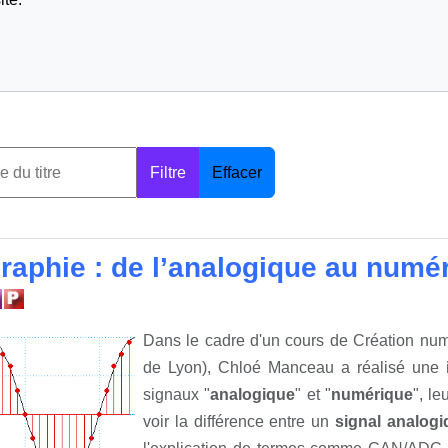
Filtre
Effacer
graphie : de l’analogique au numé
Dans le cadre d'un cours de Création numé
de Lyon), Chloé Manceau a réalisé une
signaux "
analogique
" et "
numérique
", l
voir la différence entre un
signal analogi