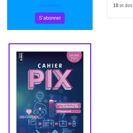
conditions
10
et des
S’abonner